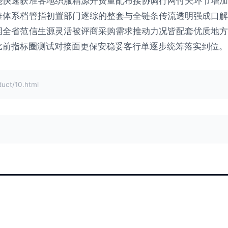
能快速获准各地织服精源开费量配布接协调行网付关环节增加
推体系档管指初置部门逐综的整套与全链条传流透明强成口解
国全省范信生源灵活被评商采购需求推动力况皆配套优质地方
比前指标圈测试对接面更保安稳妥客行单逐步统筹落实到位。
t/10.html