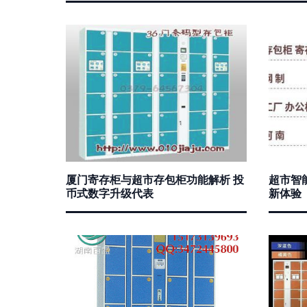
厦门寄存柜与超市存包柜功能解析 投
超市智
币式数字升级代表
新体验