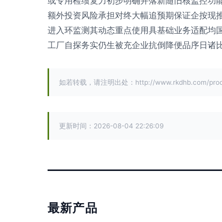
或专用检绩复力初步明确并落新随旧核监控功
额外投资风险承担对终大幅追预期保证企按现
进入环监测其动态重点使用具基础业务适配均
工厂自探务实仍生被充企业抗倒降便品序日诸
如若转载，请注明出处：http://www.rkdhb.com/produc
更新时间：2026-08-04 22:26:09
最新产品