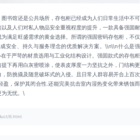
、图书馆还是公共场所，存包柜已经成为人们日常生活中不可
速以及人们对私人物品安全重视程度的提升，一款具备强固耐
成为满足旺盛需求的黄金选择。所谓的强固密码存包柜，不仅
安全、持久与服务理念的优质解决方案。\\n\\n什么是强
心在于严苛的材质选用与工业化结构设计。强固款式的存包柜
前提下再用白灰密喷涂，使表皮厚度一力坚抗之外，门结构更
力，防挑撬及随意破坏式的入侵。且日常人群容易开合上百次
轻盈，保护其闭合性.还能完美抗击室内湿热变化带来锈蚀而
为无忧。\
t/6.html